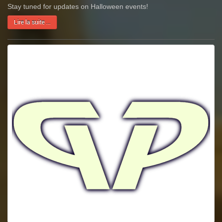
Stay tuned for updates on Halloween events!
Lire la suite ...