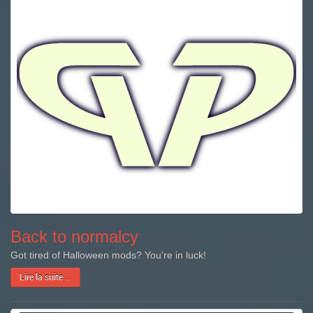
Back to normalcy
Got tired of Halloween mods? You're in luck!
Lire la suite ...