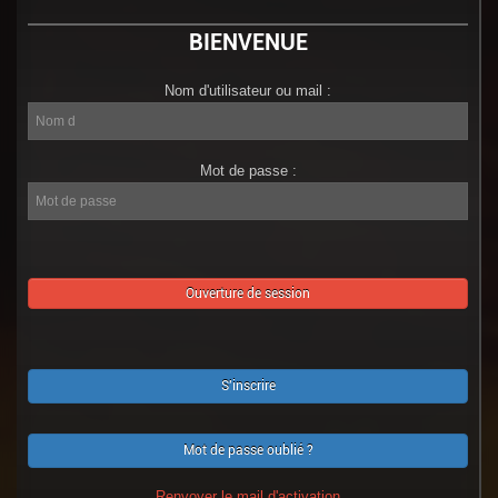
BIENVENUE
Nom d'utilisateur ou mail :
Nom
d'utilisateur
ou
mail
Mot de passe :
:
Mot
de
passe
S'inscrire
Mot de passe oublié ?
Renvoyer le mail d'activation